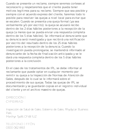
Cuando se presente un reclamo, siempre seremos corteses al
reconocerlo y respetaremos que el cliente pueda tener
motivos legítimos para su reclamo. Siempre que sea posible y
siempre con el acuerdo expreso del cliente, haremos todo lo
posible para resolver las quejas a nivel local para evitar que
se escalen. Cuando se presenta una queja formal (ya sea
verbalmente y/o por escrito); la queja se acusará recibo
dentro de los 2 días hábiles posteriores a la recepción de la
queja (a menos que se pueda enviar una respuesta completa
dentro de los 5 días hábiles). Se informará al denunciante que
su denuncia será investigada y que recibirá una notificación
por escrito del resultado dentro de los 25 días hábiles
posteriores a la recepción de la denuncia. Cuando la
investigación pueda prolongarse, se mantendrá informado al
denunciante de la fecha de finalización anticipada y se le
dará una respuesta completa dentro de los 5 días hábiles
posteriores a la conclusión.
En el caso de los tratamientos de IPL, se debe informar al
reclamante que puede optar en cualquier momento por
remitir su queja a la Inspección de Normas de Atención de
Gales, después de lo cual se le informará sobre el
procedimiento de sus quejas. Todas las quejas de IPL se
documentarán y se guardarán copias en el registro individual
del cliente y en el archivo maestro de quejas.
DIRECCIÓN |
CYFEIRIAD
Inspección de Salud de Gales, Gobierno de Gales, Rhydycar Business
Park,
Merthyr Tydfil, CF48 1UZ
TELÉFONO | FFÔN
0300 062 8163