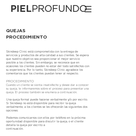
PIEL
PROFUNDO
QUEJAS
PROCEDIMIENTO
Skindeep Clinic está comprometida con la entrega de
servicios y productos de alta calidad a sus clientes. Se espera
que nuestro objetivo sea proporcionar el mejor servicio
posible a los clientes. Sin embargo, se reconoce que en
ocasiones los clientes pueden no estar del todo satisfechos con
su experiencia. Por lo tanto, Skindeep Clinic agradece los
comentarios que los clientes puedan tener al respecto.
PROCEDIMIENTO
Cuando un cliente se sienta insatisfecho y desee dar a conocer
su queja, le informaremos sobre el proceso para presentar una
queja. El proceso también se enumera a continuación.
Una queja formal puede hacerse verbalmente y/o por escrito.
Si Skindeep no está disponible para recibir la queja
verbalmente, a los clientes se les ofrecerán las siguientes dos
opciones:
Podemos comunicarnos con ellos por teléfono en la próxima
oportunidad disponible para discutir la queja, o el cliente
detalla la queja por escrito a
continuación.