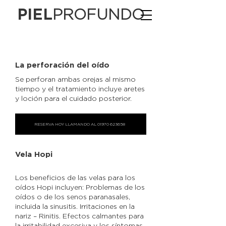
PIEL
PROFUNDO
La perforación del oído
Se perforan ambas orejas al mismo
tiempo y el tratamiento incluye aretes
y loción para el cuidado posterior.
RESERVA HOY LLAMANDO AL 01970 623658
Vela Hopi
Los beneficios de las velas para los
oídos Hopi incluyen: Problemas de los
oídos o de los senos paranasales,
incluida la sinusitis. Irritaciones en la
nariz – Rinitis. Efectos calmantes para
la irritabilidad excesiva y los síntomas