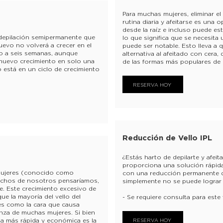
Para muchas mujeres, eliminar el v
rutina diaria y afeitarse es una 
desde la raíz e incluso puede esti
 depilación semipermanente que
lo que significa que se necesita
 nuevo no volverá a crecer en el
puede ser notable. Esto lleva 
ro a seis semanas, aunque
alternativa al afeitado con cera
nuevo crecimiento en solo una
de las formas más populares de c
 está en un ciclo de crecimiento
RESERVA HOY
Reducción de Vello IPL
¿Estás harto de depilarte y afeit
proporciona una solución rápida
 mujeres (conocido como
con una reducción permanente de
uchos de nosotros pensaríamos,
simplemente no se puede lograr
e. Este crecimiento excesivo de
ue la mayoría del vello del
- Se requiere consulta para este
s como la cara que causa
anza de muchas mujeres. Si bien
 la más rápida y económica es la
RESERVA HOY