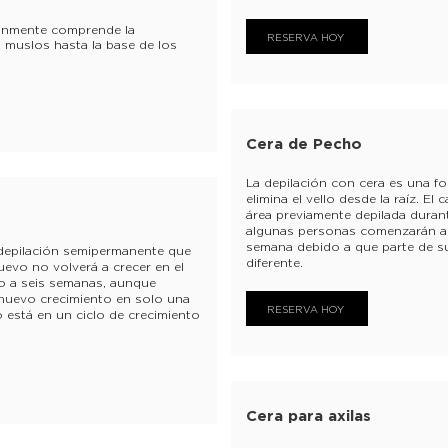
únmente comprende la
RESERVA HOY
s muslos hasta la base de los
Cera de Pecho
La depilación con cera es una f
elimina el vello desde la raíz. El
área previamente depilada duran
algunas personas comenzarán a 
semana debido a que parte de su
 depilación semipermanente que
diferente.
 nuevo no volverá a crecer en el
ro a seis semanas, aunque
nuevo crecimiento en solo una
RESERVA HOY
 está en un ciclo de crecimiento
Cera para axilas