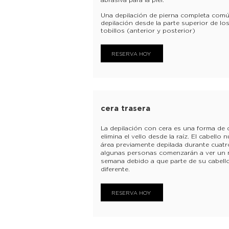
Una depilación de pierna completa com
depilación desde la parte superior de lo
tobillos (anterior y posterior)
RESERVA HOY
cera trasera
La depilación con cera es una forma de
elimina el vello desde la raíz. El cabello
área previamente depilada durante cuat
algunas personas comenzarán a ver un 
semana debido a que parte de su cabello
diferente.
RESERVA HOY