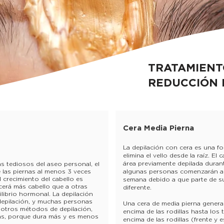
TRATAMIENT
REDUCCIÓN 
Cera Media Pierna
La depilación con cera es una f
elimina el vello desde la raíz. El
área previamente depilada duran
s tediosos del aseo personal, el
e las piernas al menos 3 veces
algunas personas comenzarán a 
 crecimiento del cabello es
semana debido a que parte de su
cerá más cabello que a otras
diferente.
ilibrio hormonal. La depilación
epilación, y muchas personas
Una cera de media pierna general
e otros métodos de depilación,
encima de las rodillas hasta los
ias, porque dura más y es menos
encima de las rodillas (frente y e
 la piel.