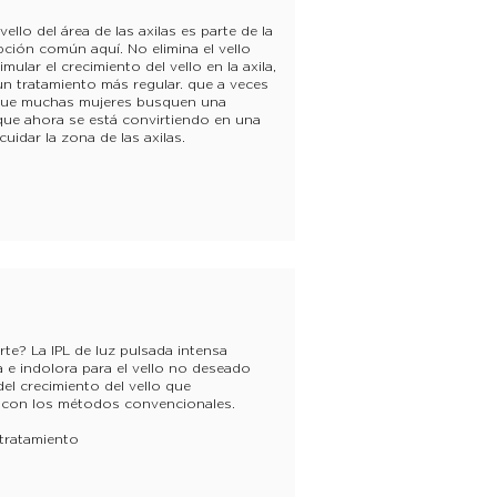
ello del área de las axilas es parte de la
opción común aquí. No elimina el vello
mular el crecimiento del vello en la axila,
 un tratamiento más regular. que a veces
a que muchas mujeres busquen una
, que ahora se está convirtiendo en una
uidar la zona de las axilas.
arte? La IPL de luz pulsada intensa
 e indolora para el vello no deseado
l crecimiento del vello que
 con los métodos convencionales.
 tratamiento