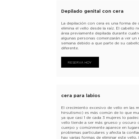
Depilado genital con cera
La depilación con cera es una forma de
elimina el vello desde la raíz. El cabello
área previamente depilada durante cuat
algunas personas comenzarán a ver un 
semana debido a que parte de su cabello
diferente.
RESERVA HOY
cera para labios
El crecimiento excesivo de vello en las
hirsutismo) es más común de lo que m
ya que casi 1 de cada 3 mujeres lo padec
vello tiende a ser más grueso y oscuro q
cuerpo y comúnmente aparece en lugare
Hilo Facial
problemas particulares y afecta la confi
hay varias formas de eliminar este vello,