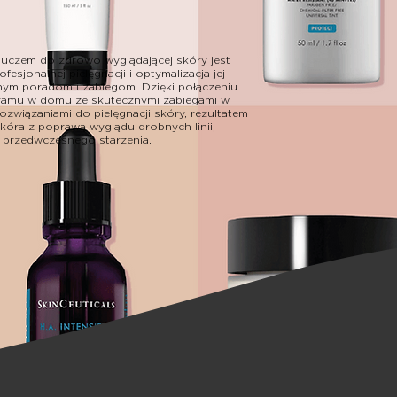
luczem do zdrowo wyglądającej skóry jest
esjonalnej pielęgnacji i optymalizacja jej
lnym poradom i zabiegom. Dzięki połączeniu
ramu w domu ze skutecznymi zabiegami w
rozwiązaniami do pielęgnacji skóry, rezultatem
skóra z poprawą wyglądu drobnych linii,
 przedwczesnego starzenia.