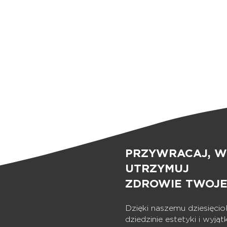
PRZYWRACAJ, W
UTRZYMUJ
ZDROWIE TWOJE
Dzięki naszemu dziesięci
dziedzinie estetyki i wyj