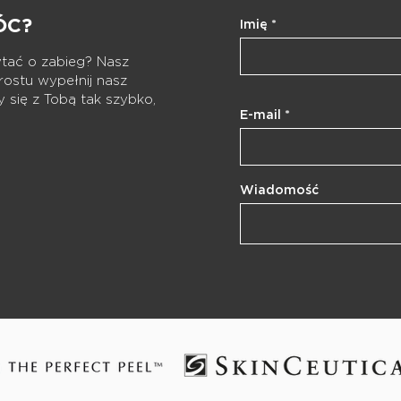
ÓC?
Imię
ytać o zabieg? Nasz
rostu wypełnij nasz
 się z Tobą tak szybko,
E-mail
Wiadomość