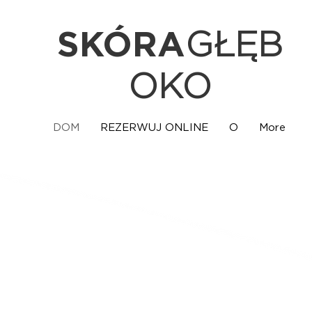
SKÓRA
GŁĘB
OKO
DOM
REZERWUJ ONLINE
O
More