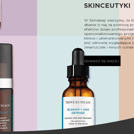
SKINCEUTYKI
W Skindeep wierzymy, że k
dbanie o nią za pomocą prof
efektów dzięki profesjona
spersonalizowanego prog
klinice i ukierunkowanymi 
jest zdrowiej wyglądająca 
zmarszczek i innych oznak
DOWIEDZ SIĘ WIĘCEJ