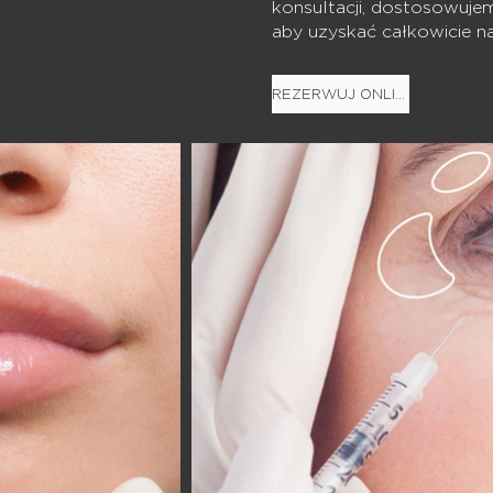
konsultacji, dostosowuj
aby uzyskać całkowicie nat
REZERWUJ ONLINE