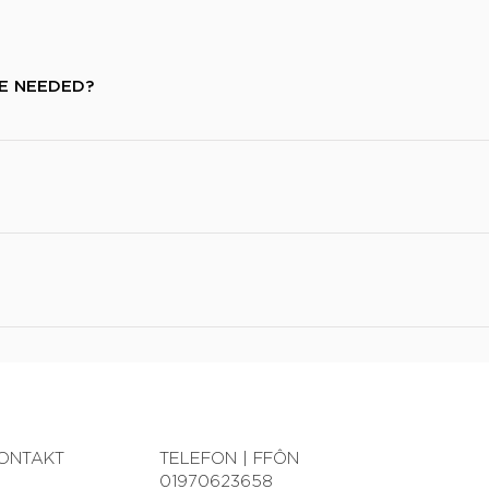
E NEEDED?
erally most areas of the body will need between 6-10 treatments h
e, hair growth on this area is usually stimulated by hormonal imbala
 required to see reduction in re-growth.
pean regulations only granted to treatments that are clinically t
n best describes the feeling experienced during SkinBase IPL treatm
set that's is placed on the skin before the treatment.
ONTAKT
TELEFON | FFÔN
01970623658