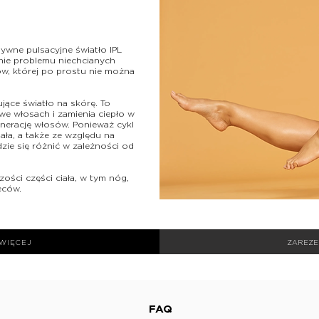
ywne pulsacyjne światło IPL
nie problemu niechcianych
w, której po prostu nie można
jące światło na skórę. To
 we włosach i zamienia ciepło w
enerację włosów. Ponieważ cykl
ała, a także ze względu na
zie się różnić w zależności od
ości części ciała, w tym nóg,
leców.
WIĘCEJ
ZAREZE
FAQ