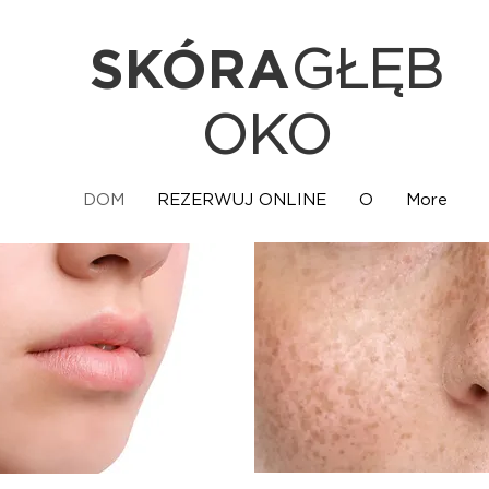
SKÓRA
GŁĘB
OKO
DOM
REZERWUJ ONLINE
O
More