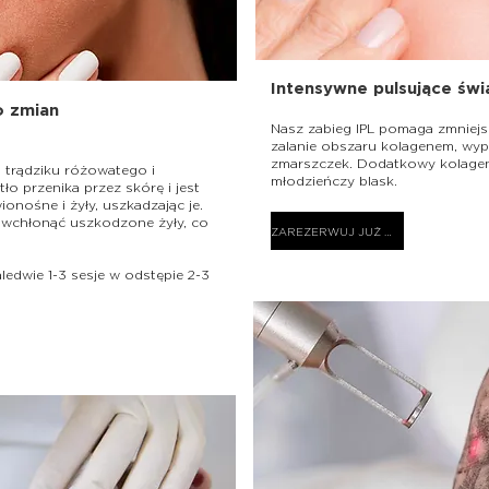
Intensywne pulsujące świ
o zmian
Nasz zabieg IPL pomaga zmniej
zalanie obszaru kolagenem, wype
zmarszczek. Dodatkowy kolage
 trądziku różowatego i
młodzieńczy blask.
ło przenika przez skórę i jest
onośne i żyły, uszkadzając je.
 wchłonąć uszkodzone żyły, co
ZAREZERWUJ JUŻ DZIŚ
edwie 1-3 sesje w odstępie 2-3