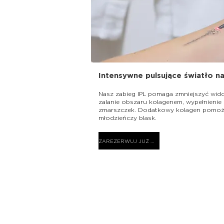
Intensywne pulsujące światło n
Nasz zabieg IPL pomaga zmniejszyć wi
zalanie obszaru kolagenem, wypełnienie 
zmarszczek. Dodatkowy kolagen pomoż
młodzieńczy blask.
ZAREZERWUJ JUŻ DZIŚ