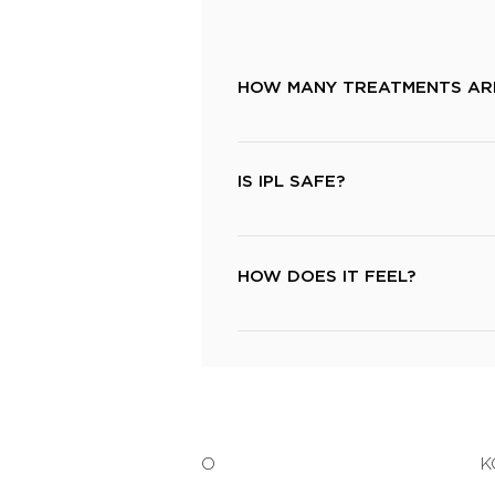
HOW MANY TREATMENTS AR
For permanent hair reduction, gen
to client. With regards to the fac
IS IPL SAFE?
we advise 10-12 treatments may be
Yes! IPL technology meets CE Euro
effective.
HOW DOES IT FEEL?
A slight warming tingling sensatio
specially developed cryogenic-hand
O
K