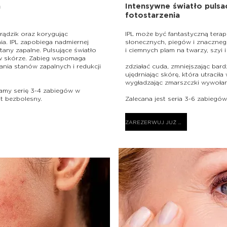
a
Intensywne światło pulsa
fotostarzenia
trądzik oraz korygując
IPL może być fantastyczną tera
a​. IPL zapobiega nadmiernej
słonecznych, piegów i znacznego
tany zapalne. Pulsujące światło
i ciemnych plam na twarzy, szyi i
 w skórze. Zabieg wspomaga
IPL moż
nia stanów zapalnych i redukcji
zdziałać cuda, zmniejszając bard
n.
ujędrniając skórę, która utracił
wygładzając zmarszczki wywoła
camy serię 3-4 zabiegów w
t bezbolesny.
Zalecana jest seria 3-6 zabiegó
ZAREZERWUJ JUŻ DZIŚ