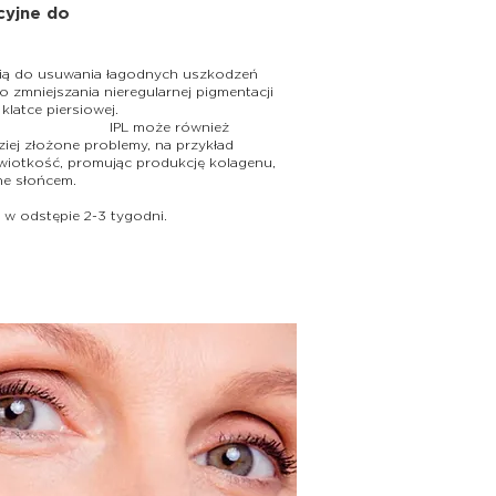
cyjne do
pią do usuwania łagodnych uszkodzeń
 zmniejszania nieregularnej pigmentacji
 klatce piersiowej.
e również
ziej złożone problemy, na przykład
a wiotkość, promując produkcję kolagenu,
ne słońcem.
w w odstępie 2-3 tygodni.