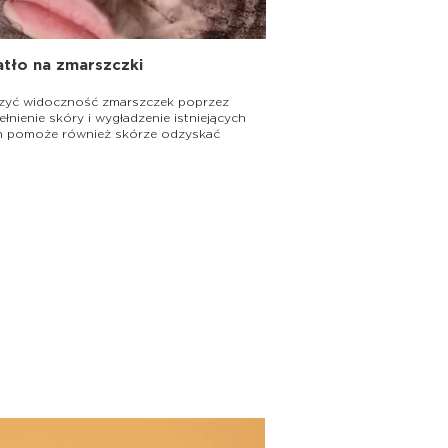
atło na zmarszczki
szyć widoczność zmarszczek poprzez
łnienie skóry i wygładzenie istniejących
n pomoże również skórze odzyskać