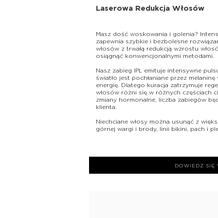
Laserowa Redukcja Włosów
Masz dość woskowania i golenia? Intens
zapewnia szybkie i bezbolesne rozwiąza
włosów z trwałą redukcją wzrostu włosó
osiągnąć konwencjonalnymi metodami.
Nasz zabieg IPL emituje intensywne pulsu
światło jest pochłaniane przez melaninę
energię. Dlatego kuracja zatrzymuje reg
włosów różni się w różnych częściach ci
zmiany hormonalne, liczba zabiegów będ
klienta.
Niechciane włosy można usunąć z większ
górnej wargi i brody, linii bikini, pach i p
DOWIEDZ SIĘ 