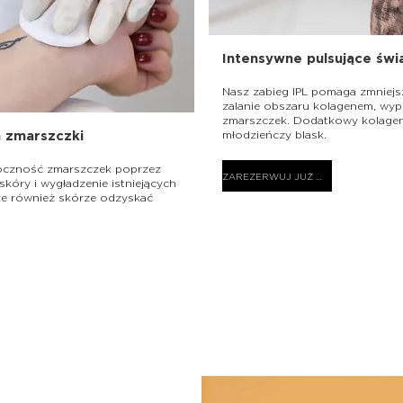
Intensywne pulsujące świ
Nasz zabieg IPL pomaga zmniej
zalanie obszaru kolagenem, wype
zmarszczek. Dodatkowy kolage
a zmarszczki
młodzieńczy blask.
doczność zmarszczek poprzez
ZAREZERWUJ JUŻ DZIŚ
skóry i wygładzenie istniejących
e również skórze odzyskać