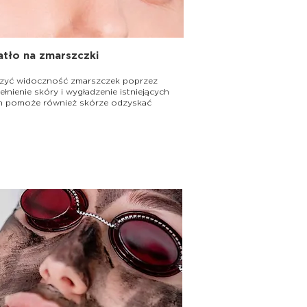
atło na zmarszczki
szyć widoczność zmarszczek poprzez
łnienie skóry i wygładzenie istniejących
n pomoże również skórze odzyskać