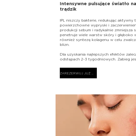
Intensywne pulsujące światło n
trądzik
IPL niszczy bakterie, redukując aktywny 
powierzchowne wypryski i zaczerwienieni
produkcji sebum i radykalnie zmniejsza s
penetruje wiele warstw skóry i głęboko
również syntezę kolagenu w celu zwalcza
bliz
Dla uzyskania najlepszych efektów zale
odstępach 2-3 tygodniowych. Zabieg jes
ZAREZERWUJ JUŻ DZIŚ