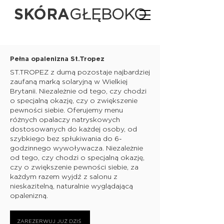
SKÓRA
GŁĘBOKO
Pełna opalenizna St.Tropez
ST.TROPEZ z dumą pozostaje najbardziej
zaufaną marką solaryjną w Wielkiej
Brytanii. Niezależnie od tego, czy chodzi
o specjalną okazję, czy o zwiększenie
pewności siebie.​ Oferujemy menu
różnych opalaczy natryskowych
dostosowanych do każdej osoby, od
szybkiego bez spłukiwania do 6-
godzinnego wywoływacza. Niezależnie
od tego, czy chodzi o specjalną okazję,
czy o zwiększenie pewności siebie, za
każdym razem wyjdź z salonu z
nieskazitelną, naturalnie wyglądającą
opalenizną.
ZAREZERWUJ JUŻ DZIŚ