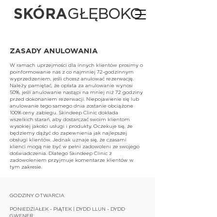
SKÓRA
GŁĘBOKO
ZASADY ANULOWANIA
W ramach uprzejmości dla innych klientów prosimy o
poinformowanie nas z co najmniej 72-godzinnym
wyprzedzeniem, jeśli chcesz anulować rezerwację.
Należy pamiętać, że opłata za anulowanie wynosi
50%, jeśli anulowanie nastąpi na mniej niż 72 godziny
przed dokonaniem rezerwacji. Niepojawienie się lub
anulowanie tego samego dnia zostanie obciążone
100% ceny zabiegu. Skindeep Clinic dokłada
wszelkich starań, aby dostarczać swoim klientom
wysokiej jakości usługi i produkty. Oczekuje się, że
będziemy dążyć do zapewnienia jak najlepszej
obsługi klientów. Jednak uznaje się, że czasami
klienci mogą nie być w pełni zadowoleni ze swojego
doświadczenia. Dlatego Skindeep Clinic z
zadowoleniem przyjmuje komentarze klientów w
tym zakresie.
GODZINY OTWARCIA
PONIEDZIAŁEK - PIĄTEK | DYDD LLUN - DYDD
GWENER